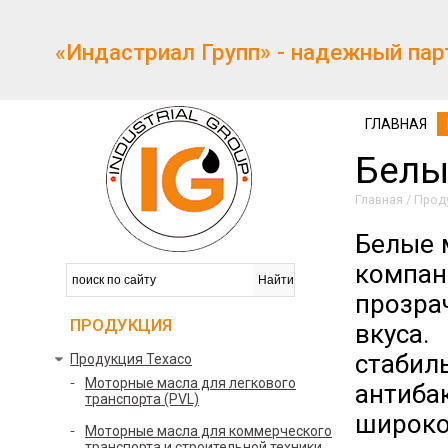
«Индастриал Групп» - надежный пар
ГЛАВНАЯ
Белы
Главная
/
Прод
Белые 
компа
прозра
ПРОДУКЦИЯ
вкуса.
стаб
Продукция Texaco
Моторные масла для легкового
антиба
транспорта (PVL)
широк
Моторные масла для коммерческого
транспорта и строительной техники