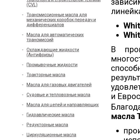
зависи
(CVL)
линейк
Трансмиссионные масла для
механических коробок передач и
Whi
дифференциалов
Whi
Масла для автоматических
трансмиссий
В про
Охлаждающие жидкости
(Антифризы)
многос
Промывочные жидкости
способ
Тракторные масла
резуль
Масла для газовых двигателей
удовле
и Евро
Судовые и тепловозные масла
Масла для цепей и направляющих
Благод
масла
Гидравлические масла
Редукторные масла
про
Циркуляционные масла