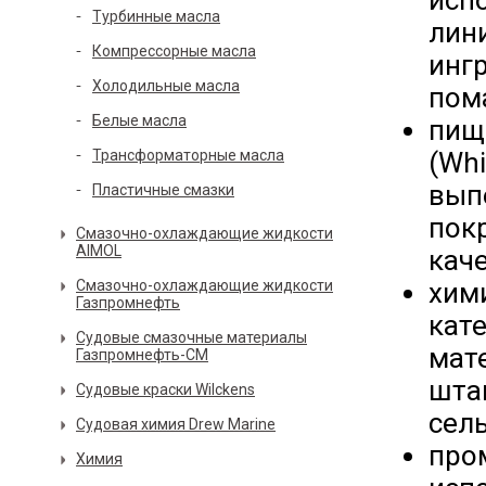
исп
Турбинные масла
лин
Компрессорные масла
инг
Холодильные масла
пом
Белые масла
пи
Трансформаторные масла
(Wh
вып
Пластичные смазки
пок
Смазочно-охлаждающие жидкости
AIMOL
кач
Смазочно-охлаждающие жидкости
хим
Газпромнефть
кат
Судовые смазочные материалы
мат
Газпромнефть-СМ
шта
Судовые краски Wilckens
сел
Судовая химия Drew Marine
про
Химия