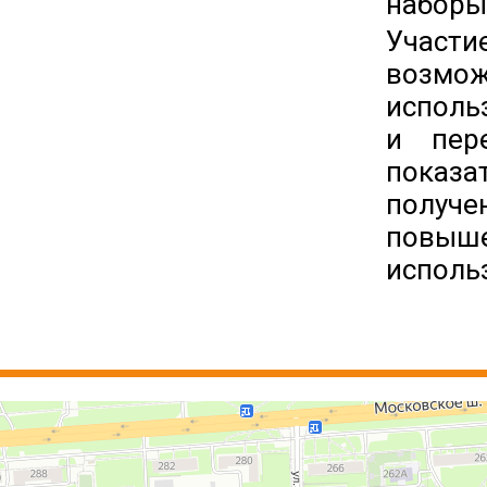
наборы
Участи
возмо
исполь
и пер
показа
получе
повыше
исполь