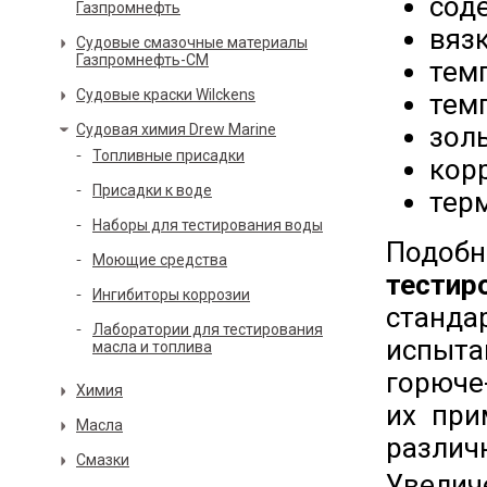
сод
Газпромнефть
вяз
Судовые смазочные материалы
Газпромнефть-СМ
тем
Судовые краски Wilckens
тем
Судовая химия Drew Marine
золь
Топливные присадки
кор
Присадки к воде
тер
Наборы для тестирования воды
Подоб
Моющие средства
тести
Ингибиторы коррозии
станд
Лаборатории для тестирования
испыта
масла и топлива
горюче
Химия
их при
Масла
различ
Смазки
Увелич