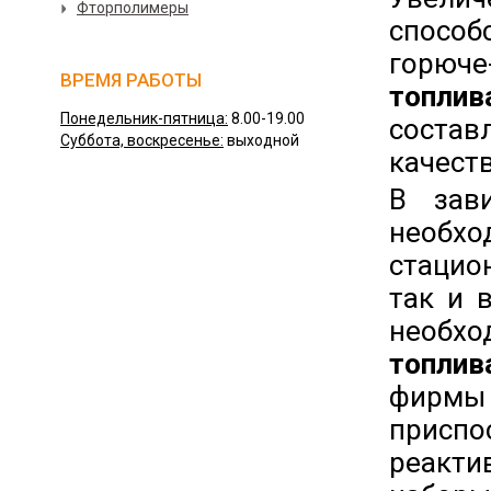
Фторполимеры
способ
горюче
ВРЕМЯ РАБОТЫ
топли
Понедельник-пятница:
8.00-19.00
соста
Суббота, воскресенье:
выходной
качест
В зав
необх
стацио
так и 
необх
топли
фирмы
приспо
реакти