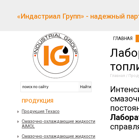
«Индастриал Групп» - надежный пар
ГЛАВНАЯ
Лабо
топл
Главная
/
Прод
Интенс
смазо
ПРОДУКЦИЯ
постоя
Продукция Texaco
Лабор
Смазочно-охлаждающие жидкости
справл
AIMOL
Смазочно-охлаждающие жидкости