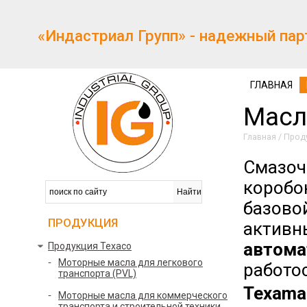
«Индастриал Групп» - надежный пар
ГЛАВНАЯ
Масл
Главная
/
Прод
Смазоч
короб
базово
ПРОДУКЦИЯ
активн
автома
Продукция Texaco
Моторные масла для легкового
работо
транспорта (PVL)
Texama
Моторные масла для коммерческого
транспорта и строительной техники