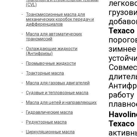
легко
(CVL)
грузов
Трансмиссионные масла для
механических коробок передач и
добаво
дифференциалов
Texaco
Масла для автоматических
порого
трансмиссий
зимнее
Охлаждающие жидкости
(Антифризы)
устойч
Промывочные жидкости
Совме
Тракторные масла
длител
Масла для газовых двигателей
Антифр
Судовые и тепловозные масла
работу
плавно
Масла для цепей и направляющих
Гидравлические масла
Havol
Texaco
Редукторные масла
активн
Циркуляционные масла