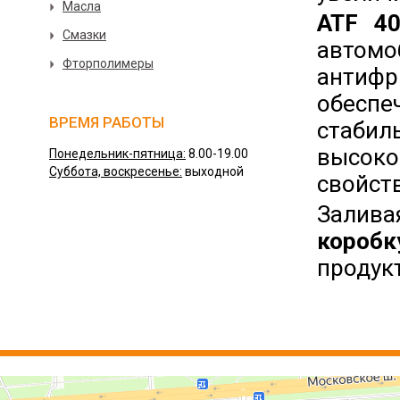
Масла
ATF
40
Смазки
автом
Фторполимеры
антиф
обесп
ВРЕМЯ РАБОТЫ
стабил
высоко
Понедельник-пятница:
8.00-19.00
Суббота, воскресенье:
выходной
свойств
Залива
коробк
продук