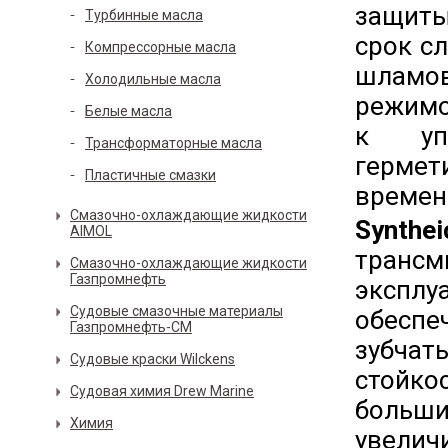
защиты
Турбинные масла
срок с
Компрессорные масла
шламов
Холодильные масла
режимо
Белые масла
к упл
Трансформаторные масла
гермет
Пластичные смазки
времен
Смазочно-охлаждающие жидкости
Synth
AIMOL
транс
Смазочно-охлаждающие жидкости
Газпромнефть
эксплу
Судовые смазочные материалы
обеспе
Газпромнефть-СМ
зубчат
Судовые краски Wilckens
стойко
Судовая химия Drew Marine
больши
Химия
увелич