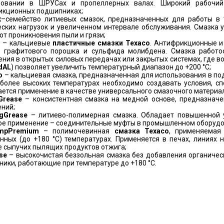
зовании в ШРУСах и пропеллерных валах. Широкий рабочи
икционных подшипниках;
x
–семейство литиевых смазок, предназначенных для работы в
еских нагрузок и увеличенном интервале обслуживания. Смазка
от проникновения пыли и грязи;
– кальциевые
пластичные смазки
Texaco
. Антифрикционные и
е графитового порошка и сульфида молибдена. Смазка работо
ния в открытых силовых передачах или закрытых системах, где 
d
AL
) позволяет увеличить температурный диапазон до +200 °C;
o
– кальциевая смазка, предназначенная для использования в по
и более высоких температурах необходимо создавать условия, с
ется применение в качестве универсального смазочного материа
Grease
– консистентная смазка на медной основе, предназнач
ний;
g
Grease
– литиево-полимерная смазка. Обладает повышенной у
ое применение – соединительные муфты в промышленном оборудо
mp
Premium
– полимочевинная
смазка
Texaco
, применяемая
ных (до +180 °C) температурах. Применяется в печах, линиях 
 сыпучих пылящих продуктов отжига;
se
– высокочистая беззольная смазка без добавления органичес
ики, работающие при температуре до +180 °C.