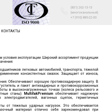
(831) 262-13-13
(многоканальный)
+7 (910) 885-22-00
КОНТАКТЫ
м условия эксплуатации. Широкий ассортимент продукции
начения:
одшипников легковых автомобилей, транспорта, тяжелой
применение консистентных смазок. Защищает от износа,
ния. Обеспечивают хорошую противозадирную защиту. В
густитель и пакет антизадирных и противокоррозионных
оты в высоконагруженных точках (колеса рельсового и
атные станы).
Multifak
Premium
обеспечивает надежную
 электродвигателей, вагонных сцепок, герметичных
ы от тяжелых ударных нагрузок. Это обеспечивается
азочный материал отлично себя зарекомендовал при