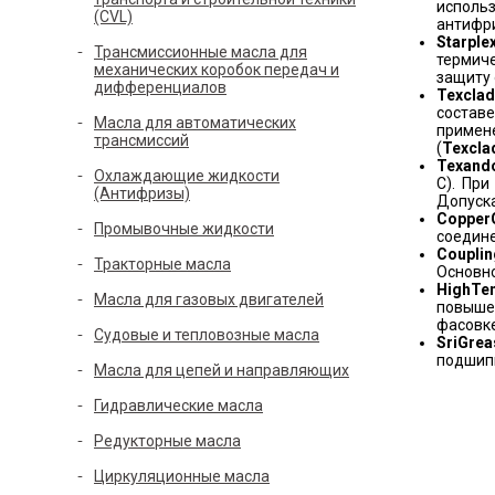
исполь
(CVL)
антифр
Starple
Трансмиссионные масла для
термич
механических коробок передач и
защиту 
дифференциалов
Texclad
состав
Масла для автоматических
примене
трансмиссий
(
Texcla
Texand
Охлаждающие жидкости
C). Пр
(Антифризы)
Допуска
Copper
Промывочные жидкости
соедине
Couplin
Тракторные масла
Основн
High
Te
Масла для газовых двигателей
повышен
фасовке
Судовые и тепловозные масла
Sri
Grea
подшипн
Масла для цепей и направляющих
Гидравлические масла
Редукторные масла
Циркуляционные масла