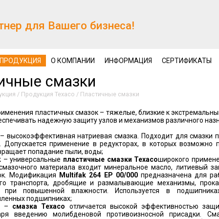
тнер для Вашего бизнеса!
ПРОДУКЦИЯ
О КОМПАНИИ
ИНФОРМАЦИЯ
СЕРТИФИКАТЫ
ичные смазки
укция
/
Продукция Texaco
/
Пластичные смазки
именения пластичных смазок – тяжелые, близкие к экстремальны
еспечивать надежную защиту узлов и механизмов различного наз
– высокоэффективная натриевая смазка. Подходит для смазки п
и. Допускается применение в редукторах, в которых возможно 
ращает попадание пыли, воды;
k
– универсальные
пластичные смазки
Texaco
широкого примене
 смазочного материала входит минеральное масло, литиевый за
ок. Модификация
Multifak
264
EP
00/000
предназначена для раб
ого транспорта, дробящие и размалывающие механизмы, прок
 при повышенной влажности. Используется в подшипниках
ленных подшипниках;
–
смазка
Texaco
отличается высокой эффективностью защит
аря введению молибденовой противоизносной присадки. См