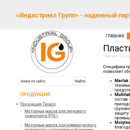
«Индастриал Групп» - надежный пар
ГЛАВНАЯ
Пласт
Главная
/
Прод
Специфика пр
позволяет об
Marfak
техник
предотв
ПРОДУКЦИЯ
Multifa
состав
присад
Продукция Texaco
грузов
Моторные масла для легкового
защиту
транспорта (PVL)
промыш
Molytex
Моторные масла для коммерческого
благод
транспорта и строительной техники