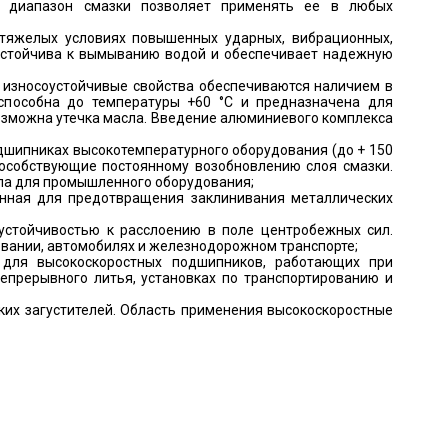
й диапазон смазки позволяет применять ее в любых
 тяжелых условиях повышенных ударных, вибрационных,
 устойчива к вымыванию водой и обеспечивает надежную
 износоустойчивые свойства обеспечиваются наличием в
способна до температуры +60 °C и предназначена для
возможна утечка масла. Введение алюминиевого комплекса
дшипниках высокотемпературного оборудования (до + 150
пособствующие постоянному возобновлению слоя смазки.
ла для промышленного оборудования;
енная для предотвращения заклинивания металлических
стойчивостью к расслоению в поле центробежных сил.
вании, автомобилях и железнодорожном транспорте;
 для высокоскоростных подшипников, работающих при
непрерывного литья, установках по транспортированию и
ких загустителей. Область применения высокоскоростные