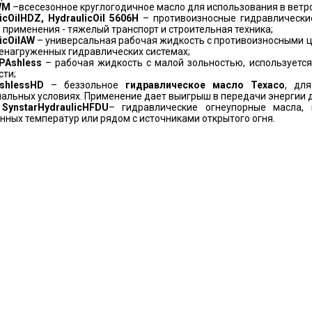
WM
–всесезонное круглогодичное масло для использования в ветр
ic
Oil
HDZ
,
Hydraulic
Oil
5606
H
– противоизносные гидравлические
 применения - тяжелый транспорт и строительная техника;
ic
Oil
AW
– универсальная рабочая жидкость с противоизносными ц
енагруженных гидравлических системах;
P
Ashless
– рабочая жидкость с малой зольностью, используетс
сти;
shless
HD
– беззольное
гидравлическое масло
Texaco
, дл
альных условиях. Применение дает выигрыш в передачи энергии 
,
Synstar
Hydraulic
HFDU
– гидравлические огнеупорные масла,
ных температур или рядом с источниками открытого огня.