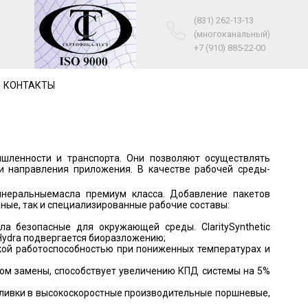
(831) 262-13-13
(многоканальный)
+7 (910) 885-22-00
КОНТАКТЫ
ышленности и транспорта. Они позволяют осуществлять
и направления приложения. В качестве рабочей среды-
инеральныемасла премиум класса. Добавление пакетов
ьные, так и специализированные рабочие составы:
ла безопасные для окружающей среды. ClaritySynthetic
 Hydra подвергается биоразложению;
кой работоспособностью при пониженных температурах и
ом замены, способствует увеличению КПД системы на 5%
заливки в высокоскоростные производительные поршневые,