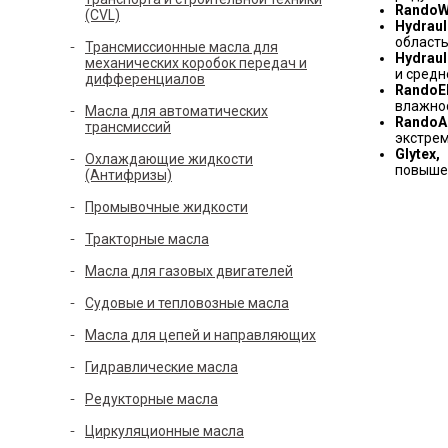
Rando
(CVL)
Hydraul
область
Трансмиссионные масла для
Hydraul
механических коробок передач и
и средн
дифференциалов
Rando
E
влажно
Масла для автоматических
Rando
A
трансмиссий
экстрем
Glytex
Охлаждающие жидкости
повышен
(Антифризы)
Промывочные жидкости
Тракторные масла
Масла для газовых двигателей
Судовые и тепловозные масла
Масла для цепей и направляющих
Гидравлические масла
Редукторные масла
Циркуляционные масла