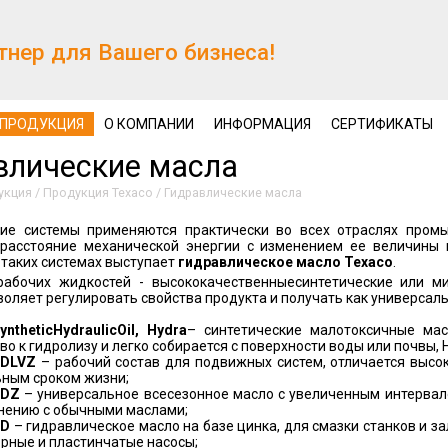
тнер для Вашего бизнеса!
ПРОДУКЦИЯ
О КОМПАНИИ
ИНФОРМАЦИЯ
СЕРТИФИКАТЫ
влические масла
укция
/
Продукция Texaco
/
Гидравлические масла
кие системы применяются практически во всех отраслях пром
 расстояние механической энергии с изменением ее величины 
 таких системах выступает
гидравлическое масло
Texaco
.
рабочих жидкостей - высококачественныесинтетические или м
воляет регулировать свойства продукта и получать как универсал
ynthetic
Hydraulic
Oil
,
Hydra
– синтетические малотоксичные мас
во к гидролизу и легко собирается с поверхности воды или почвы,
D
LVZ
– рабочий состав для подвижных систем, отличается высо
ьным сроком жизни;
DZ
– универсальное всесезонное масло с увеличенным интервал
нению с обычными маслами;
D
– гидравлическое масло на базе цинка, для смазки станков и 
рные и пластинчатые насосы;