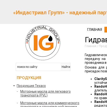
«Индастриал Групп» - надежный пар
ГЛАВНАЯ
Гидра
Главная
/
Прод
Гидравличес
передачу на
проводника в
Основа для 
присадок поз
ПРОДУКЦИЯ
Clarity
S
устойчи
Продукция Texaco
Rando
H
длител
Моторные масла для легкового
Rando
H
транспорта (PVL)
по срав
Rando
H
Моторные масла для коммерческого
редукто
транспорта и строительной техники